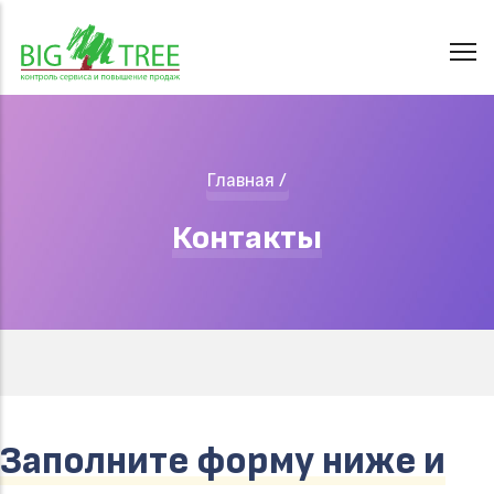
Перейти
к
основному
содержанию
Строка
Главная
/
навигации
Контакты
Заполните форму ниже и