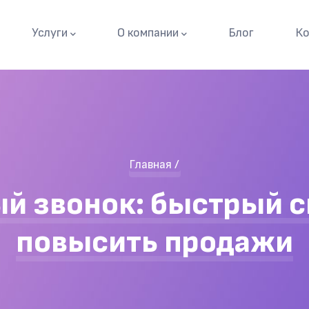
Основная
Услуги
О компании
Блог
Ко
навигация
Строка
Главная
/
навигации
й звонок: быстрый 
повысить продажи