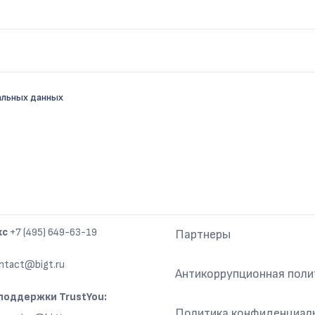
альных данных
Подвал
кс
+7 (495) 649-63-19
Партнеры
ntact@bigt.ru
Антикоррупционная поли
поддержки TrustYou:
Политика конфиденциал