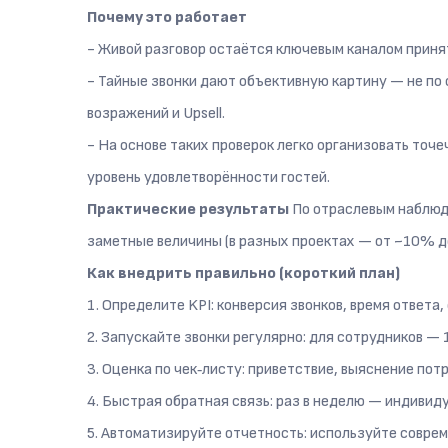
Почему это работает
- Живой разговор остаётся ключевым каналом приня
- Тайные звонки дают объективную картину — не по 
возражений и Upsell.
- На основе таких проверок легко организовать точ
уровень удовлетворённости гостей.
Практические результаты
По отраслевым наблюд
заметные величины (в разных проектах — от ~10% д
Как внедрить правильно (короткий план)
1. Определите KPI: конверсия звонков, время ответа
2. Запускайте звонки регулярно: для сотрудников — 
3. Оценка по чек‑листу: приветствие, выяснение по
4. Быстрая обратная связь: раз в неделю — индивид
5. Автоматизируйте отчетность: используйте совре