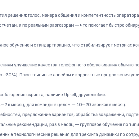
тия решения: голос, манера общения и компетентность оператора
отчетам, а по реальным разговорам — что помогает быстро обнар
ечное обучение и стандартизацию, что стабилизирует метрики: ко
ениям улучшение качества телефонного обслуживания обычно по
о ~30%). Плюс точечные апсейлы и корректные предложения услу
, соблюдение скрипта, наличие Upsell, дружелюбие.
1–2 в месяц, для команды в целом — 10–20 звонков в месяц.
требностей, предложение вариантов, обработка возражений, подт
уальные рекомендации, раз в месяц — групповое обучение по тип
менные технологические решения для трекинга динамики по сотру