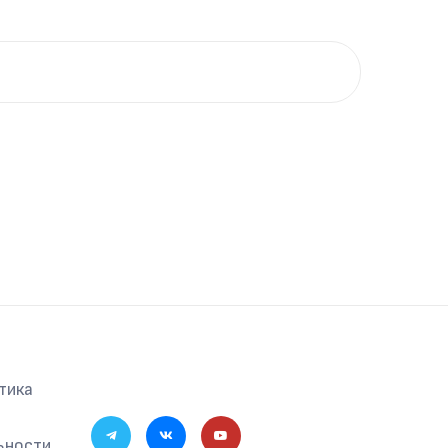
тика
ьности